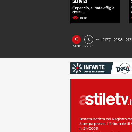
SERVIZI
Capaccio, rubata effigie
della ...
5516
«
‹
…
2137
2138
21
INIZIO
PREC.
Testata iscritta nel Registro de
Stampa presso il Tribunale di 
n. 34/2009