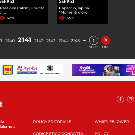
SERVIZI
SERVIZI
'Passione Calcio', il punto
Capaccio, rapina
di ...
"Momenti d'oro...
4291
4595
»
›
2141
…
39
2140
2142
2143
2144
2145
SUCC.
FINE
lla
POLICY EDITORIALE
WHISTLEBLOWER
Salerno al
CODICE ETICO CONDOTTA
POLICY