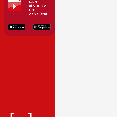
L’APP
di STILETV
HD
CANALE 78