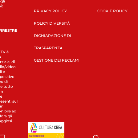
gli
/o
PRIVACY POLICY
COOKIE POLICY
POLICY DIVERSITÀ
ERRESTRE
DICHIARAZIONE DI
TRASPARENZA
LETV è
a
GESTIONE DEI RECLAMI
ziale, di
dio/video,
i e
spositivo
zo di
 e tutto
on
 è
esenti sul
un
nibile ad
ora gli
aggiosi.