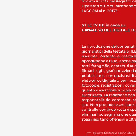
Società iscritta nel Registro de
Operatori di Comunicazione c
l’AGCOM al n. 20133
STILE TV HD in onda su:
CANALE 78 DEL DIGITALE T
La riproduzione dei contenuti
giornalistici della testata STI
riservata. Pertanto, è vietata l
riproduzione e l’uso, anche par
testi, fotografie, contenuti au
filmati, loghi, grafiche aziendal
pubblicitarie, con qualsiasi di
elettronico/digitale o per mez
fotocopie, registrazioni, cover
quanto è ascrivibile a copia n
autorizzata. La redazione non
responsabile dei commenti pr
sito. Non potendo esercitare 
controllo continuo resta dispo
eliminarli su segnalazione qual
stessi risultano offensivi e oltr