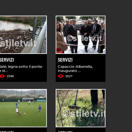
SERVIZI
SERVIZI
Sele, legna sotto il ponte
Capaccio-Albanella,
e st...
inaugurato ...
2596
3527