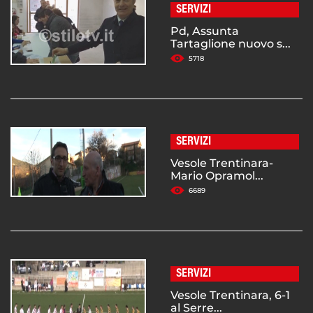
SERVIZI
Pd, Assunta
Tartaglione nuovo s...
5718
SERVIZI
Vesole Trentinara-
Mario Opramol...
6689
SERVIZI
Vesole Trentinara, 6-1
al Serre...