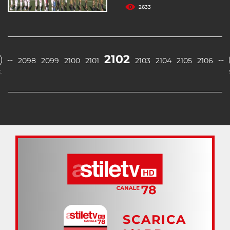
2633
2102
…
…
2098
2099
2100
2101
2103
2104
2105
2106
.
SCARICA