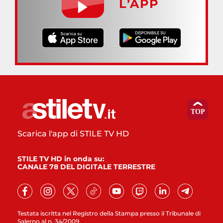
L’APP
Scarica l'app di STILE TV HD
STILE TV HD in onda su:
CANALE 78 DEL DIGITALE TERRESTRE
Testata iscritta nel Registro della Stampa presso il Tribunale di
Salerno al n. 34/2009