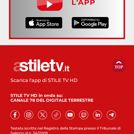
L’APP
Scarica l'app di STILE TV HD
STILE TV HD in onda su:
CANALE 78 DEL DIGITALE TERRESTRE
Testata iscritta nel Registro della Stampa presso il Tribunale di
Salerno al n. 34/2009