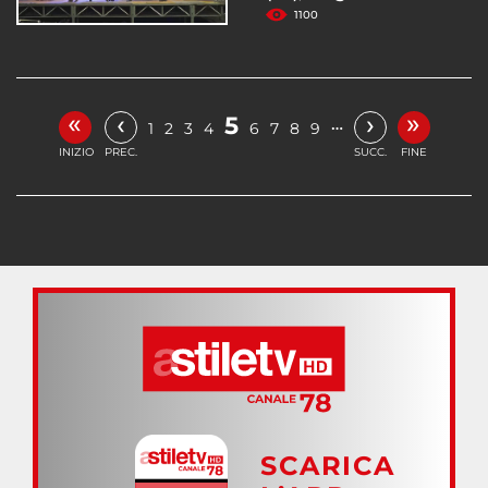
1100
«
»
‹
›
5
…
1
2
3
4
6
7
8
9
INIZIO
PREC.
SUCC.
FINE
SCARICA