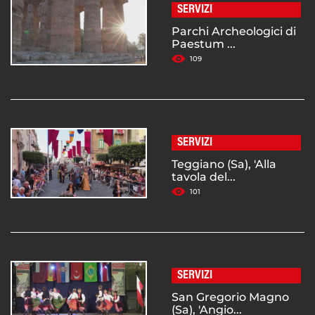
SERVIZI
Parchi Archeologici di
Paestum ...
109
SERVIZI
Teggiano (Sa), 'Alla
tavola del...
101
SERVIZI
San Gregorio Magno
(Sa), 'Angio...