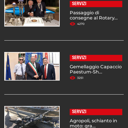
SERVIZI
Passaggio di
consegne al Rotary...
4270
SERVIZI
Gemellaggio Capaccio
Paestum-Sh...
3251
SERVIZI
Agropoli, schianto in
moto: gra...