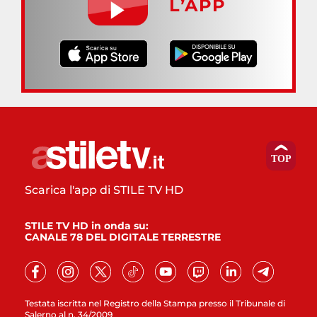
L’APP
Scarica l'app di STILE TV HD
STILE TV HD in onda su:
CANALE 78 DEL DIGITALE TERRESTRE
Testata iscritta nel Registro della Stampa presso il Tribunale di
Salerno al n. 34/2009