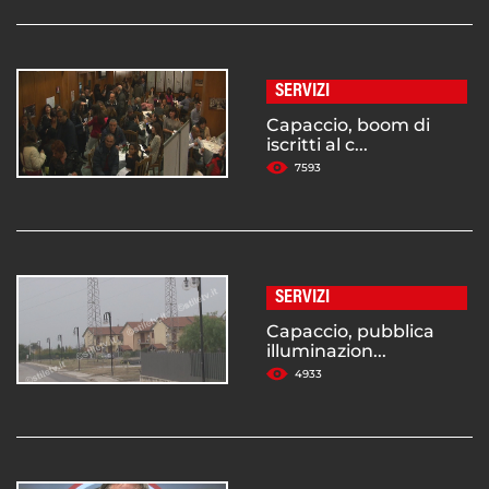
SERVIZI
Capaccio, boom di
iscritti al c...
7593
SERVIZI
Capaccio, pubblica
illuminazion...
4933