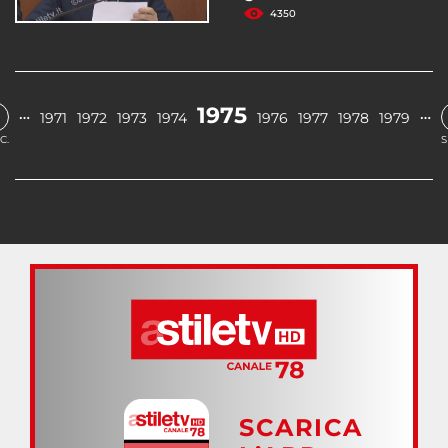
4350
1975
…
…
1971
1972
1973
1974
1976
1977
1978
1979
C.
S
SCARICA