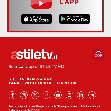
L’APP
Scarica l'app di STILE TV HD
STILE TV HD in onda su:
CANALE 78 DEL DIGITALE TERRESTRE
Testata iscritta nel Registro della Stampa presso il Tribunale di
Salerno al n. 34/2009