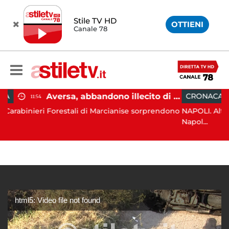
Stile TV HD
OTTIENI
Canale 78
Aversa, abbandono illecito di rifiuti: uomo sorpreso dai carabinieri
CRONACA
09:13
estali di Marcianise sorprendono
NAPOLI. Alto impatto dei Cara
Napol...
html5: Video file not found