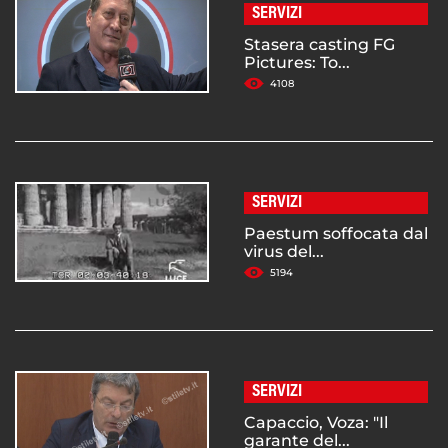
SERVIZI
Stasera casting FG
Pictures: To...
4108
SERVIZI
Paestum soffocata dal
virus del...
5194
SERVIZI
Capaccio, Voza: "Il
garante del...