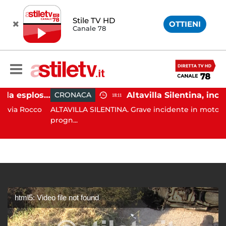
Stile TV HD
OTTIENI
Canale 78
Salerno, colpi di pistola esplosi a Pastena: paura tra i residenti
CRONACA
18:11
 Rocco
ALTAVILLA SILENTINA. Grave incidente in moto: 19enne
progn...
html5: Video file not found