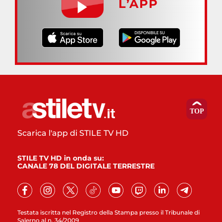
L’APP
Scarica l'app di STILE TV HD
STILE TV HD in onda su:
CANALE 78 DEL DIGITALE TERRESTRE
Testata iscritta nel Registro della Stampa presso il Tribunale di
Salerno al n. 34/2009