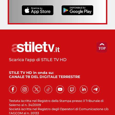
Scarica l'app di STILE TV HD
STILE TV HD in onda su:
CANALE 78 DEL DIGITALE TERRESTRE
Testata iscritta nel Registro della Stampa presso il Tribunale di
Salerno al n. 34/2009
Società iscritta nel Registro degli Operatori di Comunicazione c/o
l’AGCOM al n. 20133