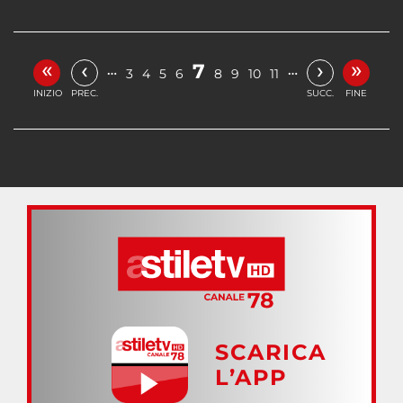
«
»
‹
›
7
…
…
3
4
5
6
8
9
10
11
INIZIO
PREC.
SUCC.
FINE
SCARICA
L’APP