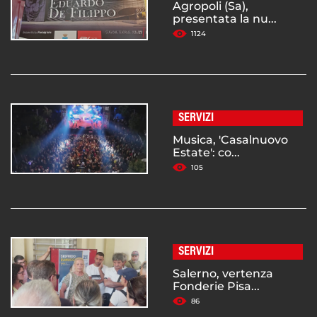
Agropoli (Sa),
presentata la nu...
1124
SERVIZI
Musica, 'Casalnuovo
Estate': co...
105
SERVIZI
Salerno, vertenza
Fonderie Pisa...
86