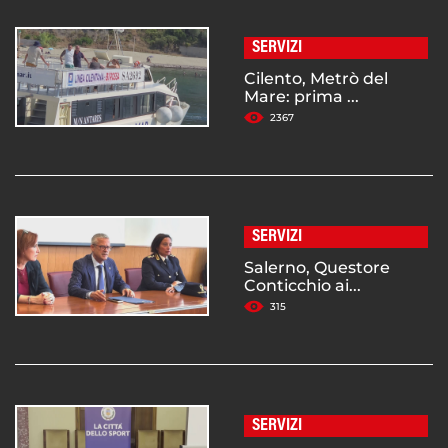
SERVIZI
Cilento, Metrò del
Mare: prima ...
2367
SERVIZI
Salerno, Questore
Conticchio ai...
315
SERVIZI