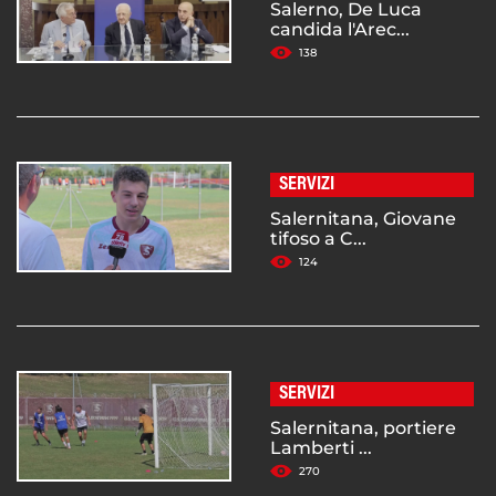
Salerno, De Luca
candida l'Arec...
138
SERVIZI
Salernitana, Giovane
tifoso a C...
124
SERVIZI
Salernitana, portiere
Lamberti ...
270