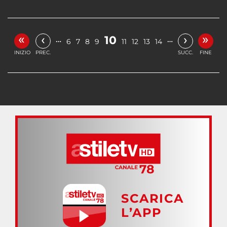
«
»
‹
›
10
…
…
6
7
8
9
11
12
13
14
INIZIO
PREC.
SUCC.
FINE
SCARICA
L’APP