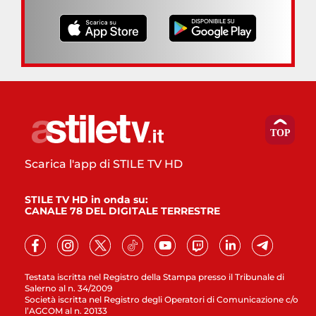
Scarica l'app di STILE TV HD
STILE TV HD in onda su:
CANALE 78 DEL DIGITALE TERRESTRE
Testata iscritta nel Registro della Stampa presso il Tribunale di
Salerno al n. 34/2009
Società iscritta nel Registro degli Operatori di Comunicazione c/o
l’AGCOM al n. 20133