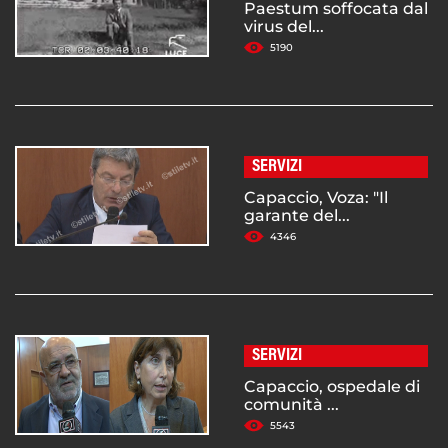
Paestum soffocata dal
virus del...
5190
SERVIZI
Capaccio, Voza: "Il
garante del...
4346
SERVIZI
Capaccio, ospedale di
comunità ...
5543