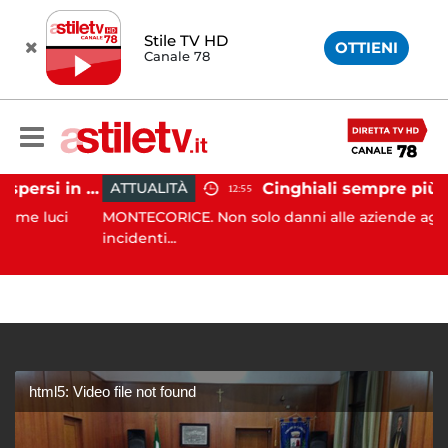
Stile TV HD
OTTIENI
Canale 78
Tramonti, 19 scout dispersi in montagna salvati dai vigili del fuoco
ATTUALITÀ
12:55
uci
MONTECORICE. Non solo danni alle aziende agricole e
incidenti...
html5: Video file not found