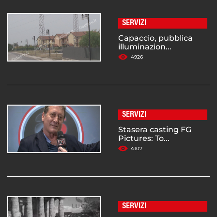
SERVIZI
Capaccio, pubblica
illuminazion...
4926
SERVIZI
Stasera casting FG
Pictures: To...
4107
SERVIZI