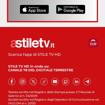
Scarica l'app di STILE TV HD
STILE TV HD in onda su:
CANALE 78 DEL DIGITALE TERRESTRE
Testata iscritta nel Registro della Stampa presso il Tribunale di
Salerno al n. 34/2009
Società iscritta nel Registro degli Operatori di Comunicazione c/o
l’AGCOM al n. 20133