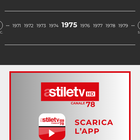
1975
…
…
1971
1972
1973
1974
1976
1977
1978
1979
C.
S
SCARICA
L’APP