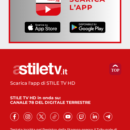
L’APP
Scarica l'app di STILE TV HD
STILE TV HD in onda su:
CANALE 78 DEL DIGITALE TERRESTRE
Testata iscritta nel Registro della Stampa presso il Tribunale di