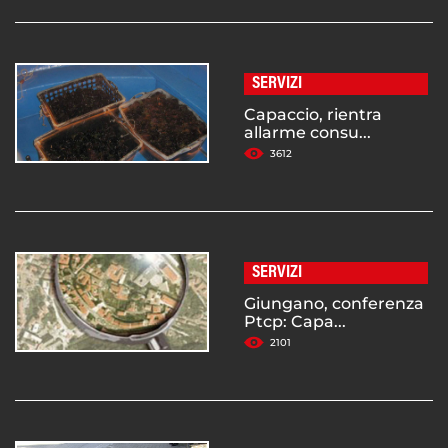
SERVIZI
Capaccio, rientra
allarme consu...
3612
SERVIZI
Giungano, conferenza
Ptcp: Capa...
2101