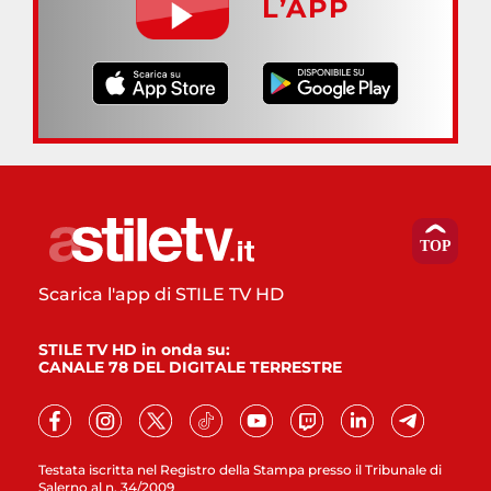
L’APP
Scarica l'app di STILE TV HD
STILE TV HD in onda su:
CANALE 78 DEL DIGITALE TERRESTRE
Testata iscritta nel Registro della Stampa presso il Tribunale di
Salerno al n. 34/2009