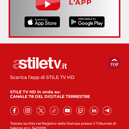
L’APP
Scarica l'app di STILE TV HD
STILE TV HD in onda su:
CANALE 78 DEL DIGITALE TERRESTRE
Testata iscritta nel Registro della Stampa presso il Tribunale di
Salerno al n. 34/2009