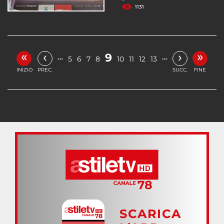
1131
«
»
‹
›
9
…
…
5
6
7
8
10
11
12
13
INIZIO
PREC.
SUCC.
FINE
SCARICA