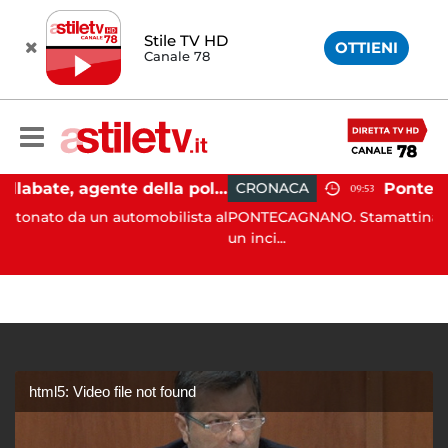
Stile TV HD
OTTIENI
Canale 78
Castellabate, agente della polizia locale aggredito per una multa: turista denunciato
CRONACA
09:53
n automobilista al
PONTECAGNANO. Stamattina dopo le 8:30 si 
un inci...
html5: Video file not found