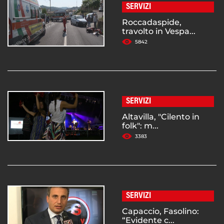
SERVIZI
Roccadaspide,
travolto in Vespa...
5842
SERVIZI
Altavilla, "Cilento in
folk": m...
3383
SERVIZI
Capaccio, Fasolino:
“Evidente c...