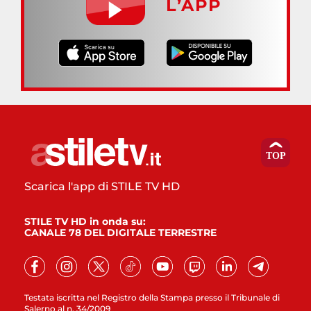
L’APP
Scarica l'app di STILE TV HD
STILE TV HD in onda su:
CANALE 78 DEL DIGITALE TERRESTRE
Testata iscritta nel Registro della Stampa presso il Tribunale di
Salerno al n. 34/2009