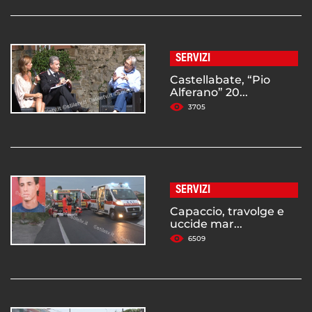
SERVIZI
Castellabate, “Pio
Alferano” 20...
3705
SERVIZI
Capaccio, travolge e
uccide mar...
6509