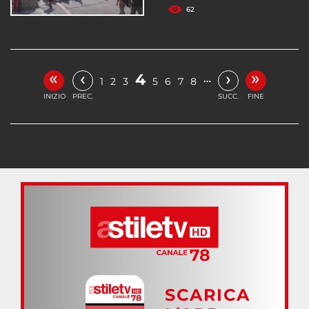
62
«
»
‹
›
4
…
1
2
3
5
6
7
8
INIZIO
PREC.
SUCC.
FINE
SCARICA