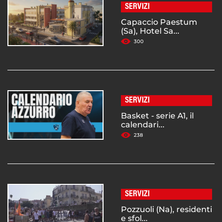
SERVIZI
Capaccio Paestum
(Sa), Hotel Sa...
300
SERVIZI
Basket - serie A1, il
calendari...
238
SERVIZI
Pozzuoli (Na), residenti
e sfol...