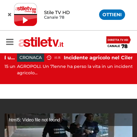
Stile TV HD
OTTIENI
Canale 78
Salerno, incendio vicino ad un traliccio: tempestivi i soccorsi
Incidente agricolo nel Cilento: trattore si ribalta, muore 71enne
CRONACA
15:35
5 un
AGROPOLI. Un 71enne ha perso la vita in un incidente
agricolo...
html5: Video file not found