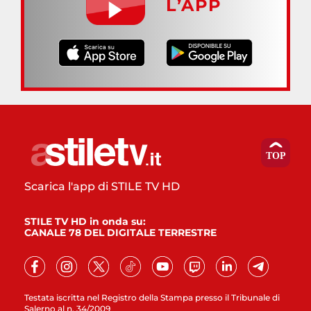
L’APP
Scarica l'app di STILE TV HD
STILE TV HD in onda su:
CANALE 78 DEL DIGITALE TERRESTRE
Testata iscritta nel Registro della Stampa presso il Tribunale di
Salerno al n. 34/2009