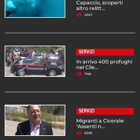
Capaccio, scoperti
altro relitt...
4947
SERVIZI
In arrivo 400 profughi
nel Cile...
7166
SERVIZI
Migranti a Cicerale:
"Assenti n...
6238