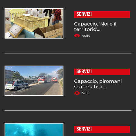
SERVIZI
Capaccio, 'Noi e il
territorio'...
4084
SERVIZI
Capaccio, piromani
scatenati: a...
5781
SERVIZI