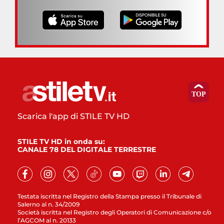
Scarica l'app di STILE TV HD
STILE TV HD in onda su:
CANALE 78 DEL DIGITALE TERRESTRE
Testata iscritta nel Registro della Stampa presso il Tribunale di
Salerno al n. 34/2009
Società iscritta nel Registro degli Operatori di Comunicazione c/o
l’AGCOM al n. 20133