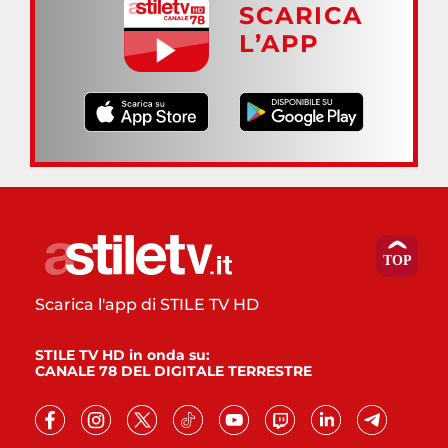
SCARICA
L’APP
Scarica l'app di STILE TV HD
STILE TV HD in onda su:
CANALE 78 DEL DIGITALE TERRESTRE