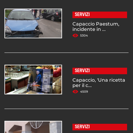
SERVIZI
Capaccio Paestum,
incidente in ...
5304
SERVIZI
Capaccio, 'Una ricetta
per il c...
4509
SERVIZI