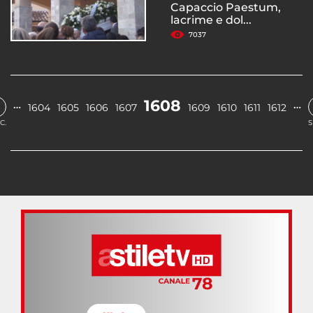
Capaccio Paestum,
lacrime e dol...
7037
1608
…
…
1604
1605
1606
1607
1609
1610
1611
1612
C.
S