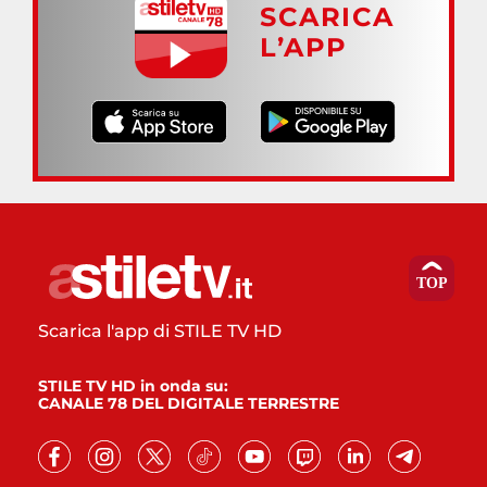
SCARICA
L’APP
Scarica l'app di STILE TV HD
STILE TV HD in onda su:
CANALE 78 DEL DIGITALE TERRESTRE