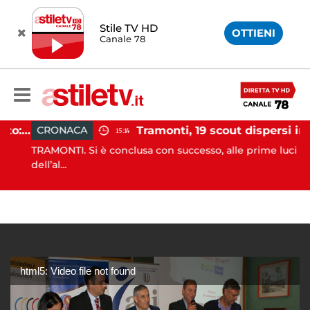
Stile TV HD
OTTIENI
Canale 78
Incidente agricolo nel Cilento: trattore si ribalta, muore 71enne
Tramonti, 19 scout dispersi in montagna salvati dai vigili del fuoco
CRONACA
15:14
TRAMONTI. Si è conclusa con successo, alle prime luci
dell’al...
html5: Video file not found