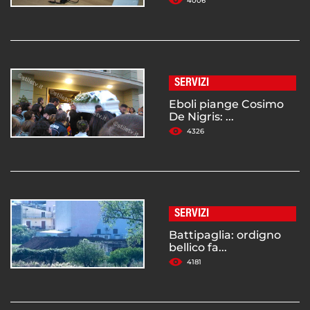
4006
SERVIZI
Eboli piange Cosimo
De Nigris: ...
4326
SERVIZI
Battipaglia: ordigno
bellico fa...
4181