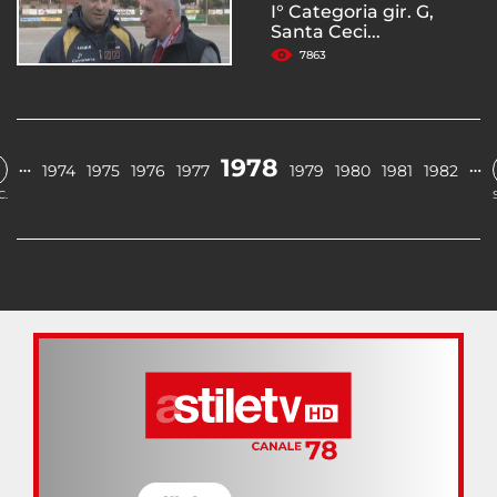
I° Categoria gir. G,
Santa Ceci...
7863
1978
…
…
1974
1975
1976
1977
1979
1980
1981
1982
C.