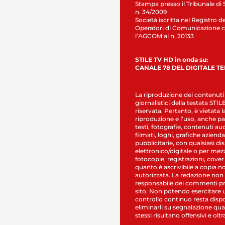
Stampa presso il Tribunale di 
n. 34/2009
Società iscritta nel Registro de
Operatori di Comunicazione c
l’AGCOM al n. 20133
STILE TV HD in onda su:
CANALE 78 DEL DIGITALE T
La riproduzione dei contenuti
giornalistici della testata STI
riservata. Pertanto, è vietata l
riproduzione e l’uso, anche par
testi, fotografie, contenuti au
filmati, loghi, grafiche aziendal
pubblicitarie, con qualsiasi di
elettronico/digitale o per mez
fotocopie, registrazioni, cover
quanto è ascrivibile a copia n
autorizzata. La redazione non
responsabile dei commenti pr
sito. Non potendo esercitare 
controllo continuo resta dispo
eliminarli su segnalazione qual
stessi risultano offensivi e oltr