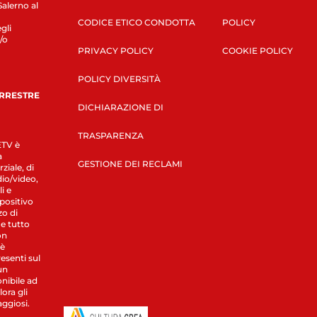
Salerno al
CODICE ETICO CONDOTTA
POLICY
gli
/o
PRIVACY POLICY
COOKIE POLICY
POLICY DIVERSITÀ
ERRESTRE
DICHIARAZIONE DI
TRASPARENZA
LETV è
a
GESTIONE DEI RECLAMI
ziale, di
dio/video,
i e
spositivo
zo di
 e tutto
on
 è
esenti sul
un
nibile ad
ora gli
aggiosi.