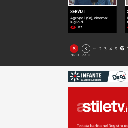
SERVIZI
Agropoli (Sa), cinema:
luglio d...
123
«
‹
6
…
2
3
4
5
INIZIO
PREC.
Testata iscritta nel Registro de