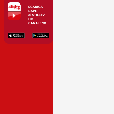
SCARICA
L’APP
di STILETV
HD
CANALE 78