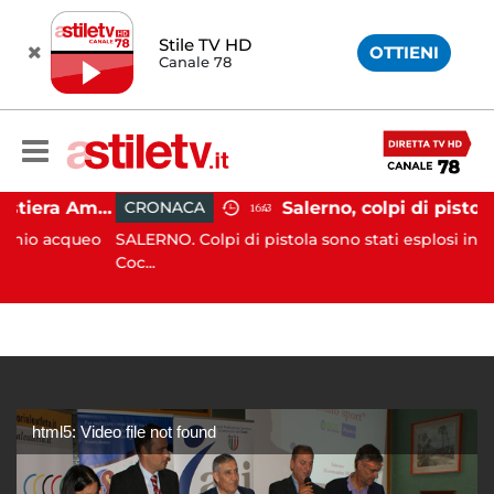
Stile TV HD
OTTIENI
Canale 78
Gozzo affonda in Costiera Amalfitana: occupanti soccorsi da altri natanti
CRONACA
16:43
acqueo
SALERNO. Colpi di pistola sono stati esplosi in via Roc
Coc...
html5: Video file not found