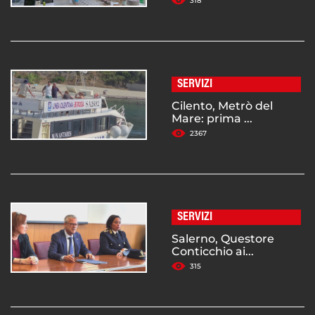
318
SERVIZI
Cilento, Metrò del
Mare: prima ...
2367
SERVIZI
Salerno, Questore
Conticchio ai...
315