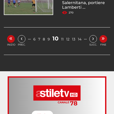
Salernitana, portiere
Lamberti ...
270
«
»
‹
›
10
…
…
6
7
8
9
11
12
13
14
INIZIO
PREC.
SUCC.
FINE