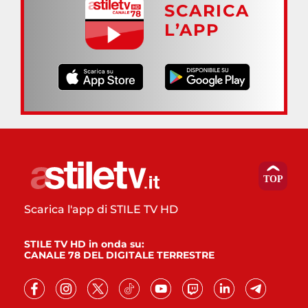
SCARICA
L’APP
Scarica l'app di STILE TV HD
STILE TV HD in onda su:
CANALE 78 DEL DIGITALE TERRESTRE