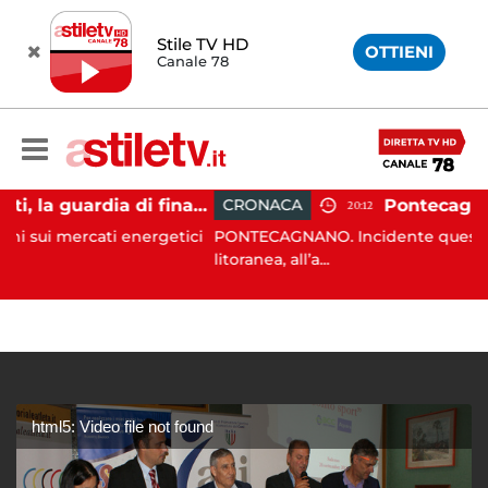
Stile TV HD
OTTIENI
Canale 78
Carburanti, la guardia di finanza rafforza i controlli: sequestri e denunce anche a Napoli
CRONACA
20:12
cati energetici
PONTECAGNANO. Incidente questa mattina su
litoranea, all’a...
html5: Video file not found