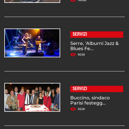
14085
SERVIZI
Serre, ‘Alburni Jazz &
Blues Fe...
9538
SERVIZI
Buccino, sindaco
Parisi festegg...
5528