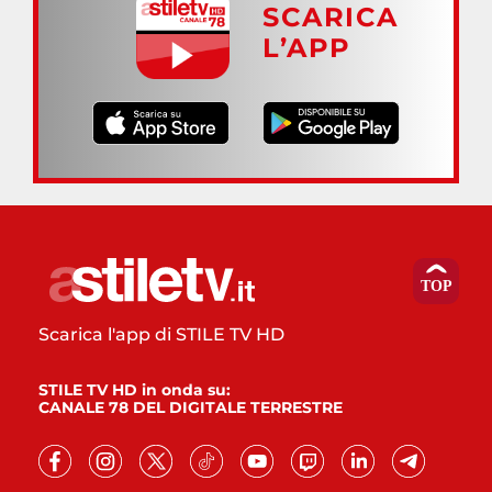
SCARICA
L’APP
Scarica l'app di STILE TV HD
STILE TV HD in onda su:
CANALE 78 DEL DIGITALE TERRESTRE