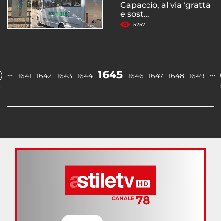
Capaccio, al via ‘gratta
e sost...
5257
1645
…
…
1641
1642
1643
1644
1646
1647
1648
1649
.