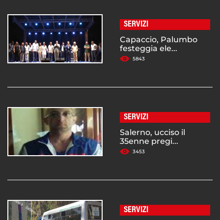
SERVIZI
Capaccio, Palumbo
festeggia ele...
5843
SERVIZI
Salerno, ucciso il
35enne pregi...
3453
SERVIZI