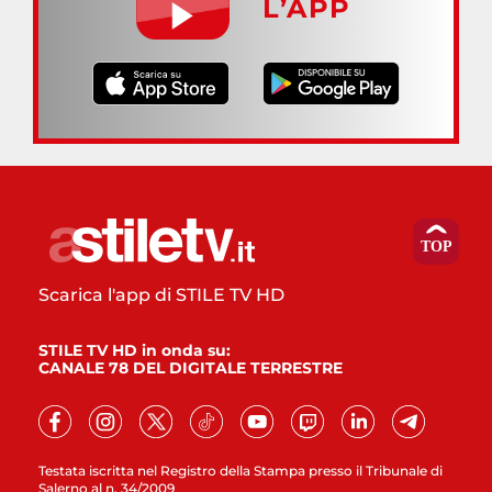
L’APP
Scarica l'app di STILE TV HD
STILE TV HD in onda su:
CANALE 78 DEL DIGITALE TERRESTRE
Testata iscritta nel Registro della Stampa presso il Tribunale di
Salerno al n. 34/2009