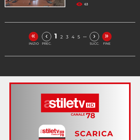
63
«
»
‹
›
1
…
2
3
4
5
INIZIO
PREC.
SUCC.
FINE
SCARICA