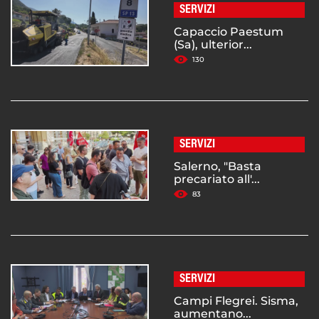
SERVIZI
Capaccio Paestum
(Sa), ulterior...
130
SERVIZI
Salerno, "Basta
precariato all'...
83
SERVIZI
Campi Flegrei. Sisma,
aumentano...