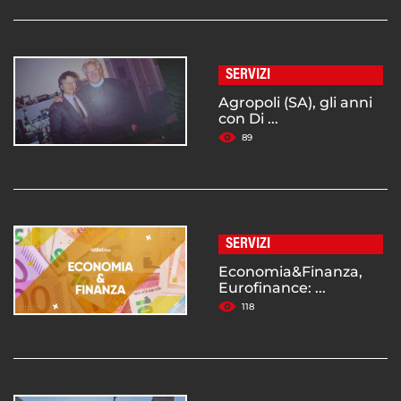
SERVIZI
Agropoli (SA), gli anni
con Di ...
89
SERVIZI
Economia&Finanza,
Eurofinance: ...
118