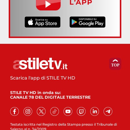
L’APP
Scarica l'app di STILE TV HD
STILE TV HD in onda su:
CANALE 78 DEL DIGITALE TERRESTRE
Testata iscritta nel Registro della Stampa presso il Tribunale di
Salerno al n. 34/2009