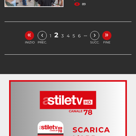
89
«
»
‹
›
2
…
1
3
4
5
6
INIZIO
PREC.
SUCC.
FINE
SCARICA