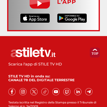
L’APP
Scarica l'app di STILE TV HD
STILE TV HD in onda su:
CANALE 78 DEL DIGITALE TERRESTRE
Testata iscritta nel Registro della Stampa presso il Tribunale di
Salerno al n. 34/2009