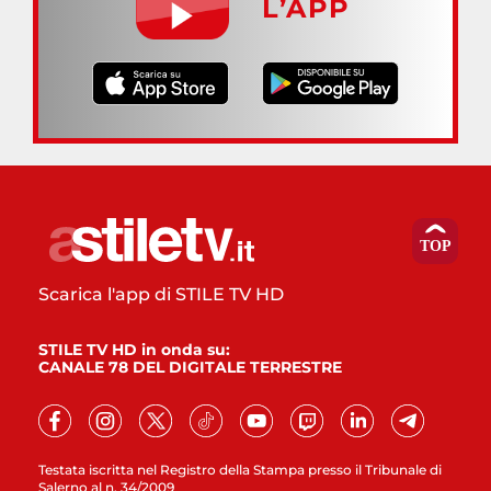
L’APP
Scarica l'app di STILE TV HD
STILE TV HD in onda su:
CANALE 78 DEL DIGITALE TERRESTRE
Testata iscritta nel Registro della Stampa presso il Tribunale di
Salerno al n. 34/2009