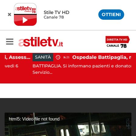
Stile TV HD
OTTIENI
Canale 78
Emergenza cinghiali, Assessora Serluca: “Al via il Tavolo tecnico permanente della Regione Campania”
SANITÀ
14:21
 6
BATTIPAGLIA. Si informano pazienti e donatori che il
Servizio...
html5: Video file not found