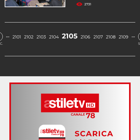
2731
2105
…
…
2101
2102
2103
2104
2106
2107
2108
2109
C.
S
SCARICA