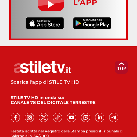
L’APP
Scarica l'app di STILE TV HD
STILE TV HD in onda su:
CANALE 78 DEL DIGITALE TERRESTRE
Testata iscritta nel Registro della Stampa presso il Tribunale di
Salerno al n. 34/2009