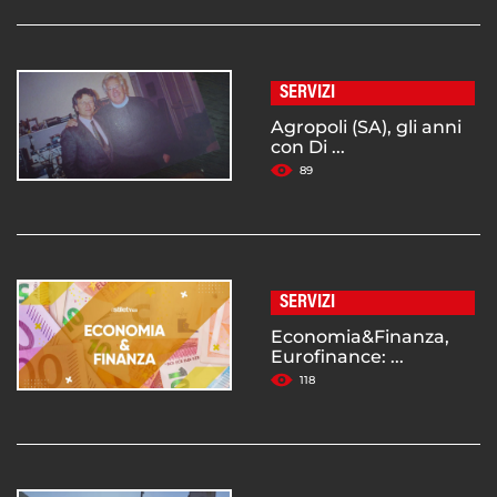
SERVIZI
Agropoli (SA), gli anni
con Di ...
89
SERVIZI
Economia&Finanza,
Eurofinance: ...
118