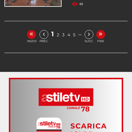
63
«
»
‹
›
1
…
2
3
4
5
INIZIO
PREC.
SUCC.
FINE
SCARICA