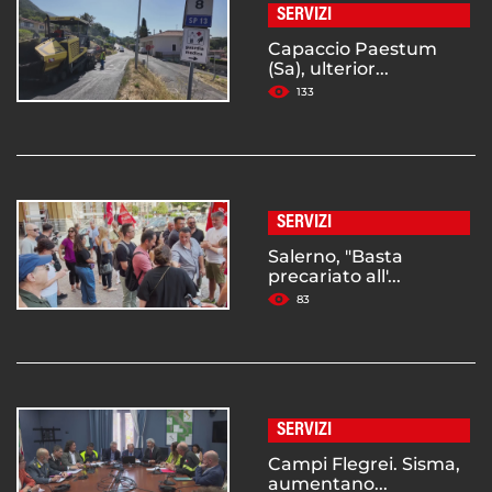
SERVIZI
Capaccio Paestum
(Sa), ulterior...
133
SERVIZI
Salerno, "Basta
precariato all'...
83
SERVIZI
Campi Flegrei. Sisma,
aumentano...