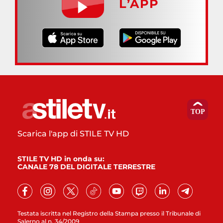
L’APP
Scarica l'app di STILE TV HD
STILE TV HD in onda su:
CANALE 78 DEL DIGITALE TERRESTRE
Testata iscritta nel Registro della Stampa presso il Tribunale di
Salerno al n. 34/2009