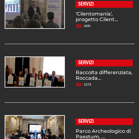
SERVIZI
'Cilentomania',
progetto Cilent...
2691
SERVIZI
Raccolta differenziata,
Roccada...
2273
SERVIZI
Parco Archeologico di
Paestum, ...