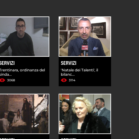
SERVIZI
SERVIZI
Trentinara, ordinanza del
'Natale dei Talenti', il
sinda...
bilanc...
3068
3114