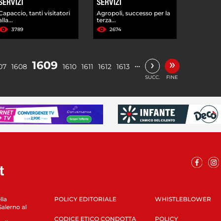
SERVIZI
SERVIZI
Capaccio, tanti visitatori
Agropoli, successo per la
alla...
terza...
3789
2674
»
›
1609
…
07
1608
1610
1611
1612
1613
SUCC.
FINE
lla
POLICY EDITORIALE
WHISTLEBLOWER
Salerno al
CODICE ETICO CONDOTTA
POLICY