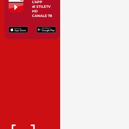
L’APP
di STILETV
HD
CANALE 78