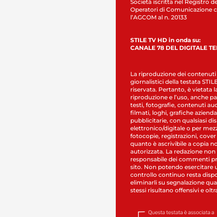
Società iscritta nel Registro de
Operatori di Comunicazione c
l’AGCOM al n. 20133
STILE TV HD in onda su:
CANALE 78 DEL DIGITALE T
La riproduzione dei contenuti
giornalistici della testata STI
riservata. Pertanto, è vietata l
riproduzione e l’uso, anche par
testi, fotografie, contenuti au
filmati, loghi, grafiche aziendal
pubblicitarie, con qualsiasi di
elettronico/digitale o per mez
fotocopie, registrazioni, cover
quanto è ascrivibile a copia n
autorizzata. La redazione non
responsabile dei commenti pr
sito. Non potendo esercitare 
controllo continuo resta dispo
eliminarli su segnalazione qual
stessi risultano offensivi e oltr