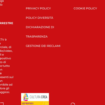
gli
/o
PRIVACY POLICY
COOKIE POLICY
POLICY DIVERSITÀ
ERRESTRE
DICHIARAZIONE DI
TRASPARENZA
LETV è
a
GESTIONE DEI RECLAMI
ziale, di
dio/video,
i e
spositivo
zo di
 e tutto
on
 è
esenti sul
un
nibile ad
ora gli
aggiosi.