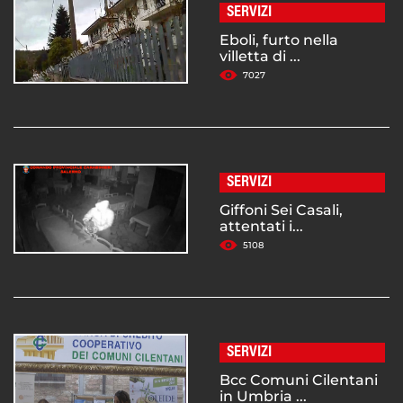
SERVIZI
Eboli, furto nella
villetta di ...
7027
SERVIZI
Giffoni Sei Casali,
attentati i...
5108
SERVIZI
Bcc Comuni Cilentani
in Umbria ...