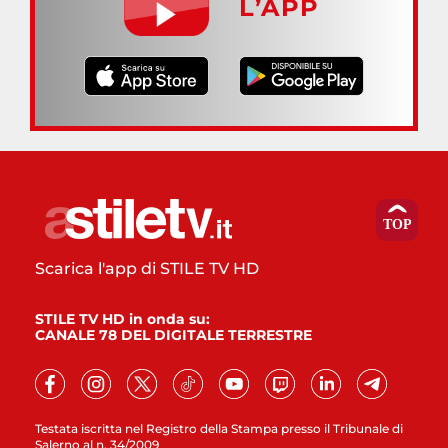
L’APP
Scarica l'app di STILE TV HD
STILE TV HD in onda su:
CANALE 78 DEL DIGITALE TERRESTRE
Testata iscritta nel Registro della Stampa presso il Tribunale di
Salerno al n. 34/2009