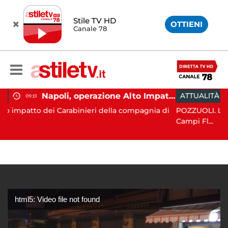
Stile TV HD
OTTIENI
Canale 78
Napoli, operazione Alto Impatto: trovate 252 dosi di droga
ATTUALITÀ
11:05
rabinieri della compagnia di
POZZUOLI. La terra è tornata a t
Campi Fl...
html5: Video file not found