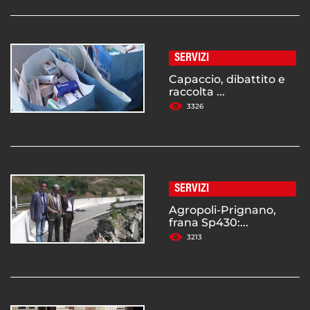
SERVIZI
Capaccio, dibattito e
raccolta ...
3326
SERVIZI
Agropoli-Prignano,
frana Sp430:...
3213