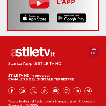
L’APP
Scarica l'app di STILE TV HD
STILE TV HD in onda su:
CANALE 78 DEL DIGITALE TERRESTRE
Testata iscritta nel Registro della Stampa presso il Tribunale di
Salerno al n. 34/2009