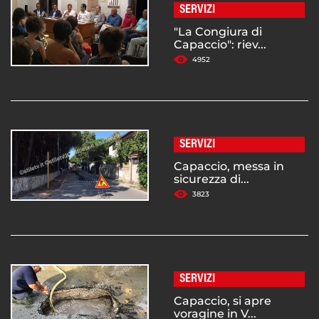
SERVIZI
"La Congiura di
Capaccio": riev...
4952
SERVIZI
Capaccio, messa in
sicurezza di...
3823
SERVIZI
Capaccio, si apre
voragine in V...