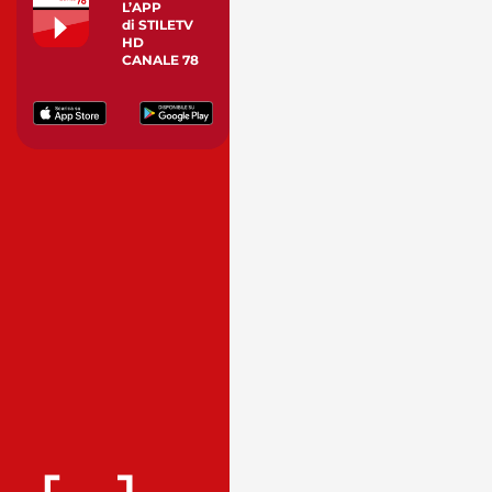
L’APP
di STILETV
HD
CANALE 78