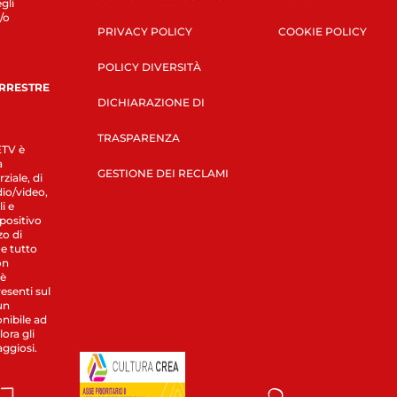
gli
/o
PRIVACY POLICY
COOKIE POLICY
POLICY DIVERSITÀ
ERRESTRE
DICHIARAZIONE DI
TRASPARENZA
LETV è
a
GESTIONE DEI RECLAMI
ziale, di
dio/video,
i e
spositivo
zo di
 e tutto
on
 è
esenti sul
un
nibile ad
ora gli
aggiosi.