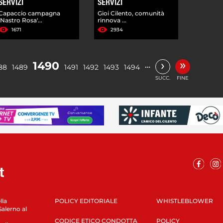
SERVIZI
SERVIZI
Capaccio campagna
Gioi Cilento, comunità
'Nastro Rosa'...
rinnova ...
1671
2934
»
›
1490
…
88
1489
1491
1492
1493
1494
SUCC.
FINE
lla
POLICY EDITORIALE
WHISTLEBLOWER
Salerno al
CODICE ETICO CONDOTTA
POLICY