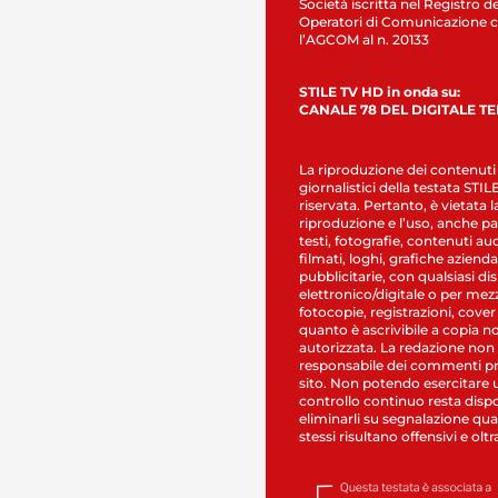
Società iscritta nel Registro de
Operatori di Comunicazione c
l’AGCOM al n. 20133
STILE TV HD in onda su:
CANALE 78 DEL DIGITALE T
La riproduzione dei contenuti
giornalistici della testata STI
riservata. Pertanto, è vietata l
riproduzione e l’uso, anche par
testi, fotografie, contenuti au
filmati, loghi, grafiche aziendal
pubblicitarie, con qualsiasi di
elettronico/digitale o per mez
fotocopie, registrazioni, cover
quanto è ascrivibile a copia n
autorizzata. La redazione non
responsabile dei commenti pr
sito. Non potendo esercitare 
controllo continuo resta dispo
eliminarli su segnalazione qual
stessi risultano offensivi e oltr