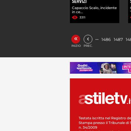
SERVIZI
Capaccio Scalo, incidente
in ce...
3311
«
‹
…
1486
1487
14
INIZIO
PREC.
Testata iscritta nel Registro de
Stampa presso il Tribunale di 
n. 34/2009