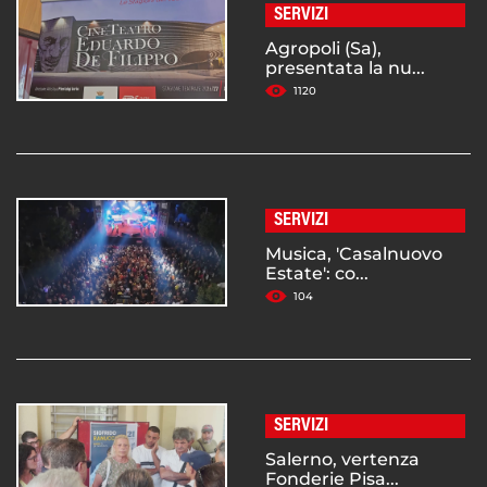
SERVIZI
Agropoli (Sa),
presentata la nu...
1120
SERVIZI
Musica, 'Casalnuovo
Estate': co...
104
SERVIZI
Salerno, vertenza
Fonderie Pisa...