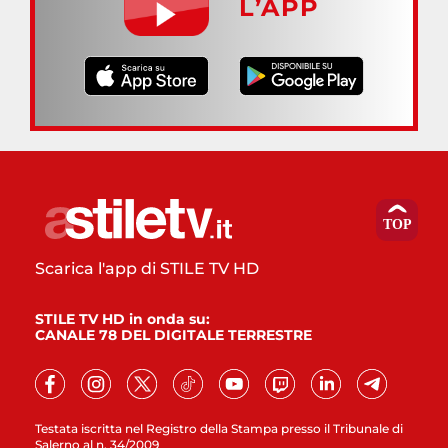
L’APP
Scarica l'app di STILE TV HD
STILE TV HD in onda su:
CANALE 78 DEL DIGITALE TERRESTRE
Testata iscritta nel Registro della Stampa presso il Tribunale di
Salerno al n. 34/2009