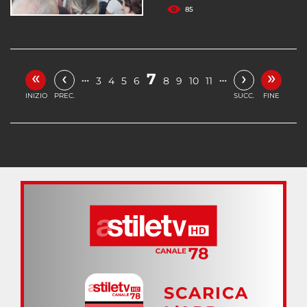
85
«
»
‹
›
7
…
…
3
4
5
6
8
9
10
11
INIZIO
PREC.
SUCC.
FINE
SCARICA