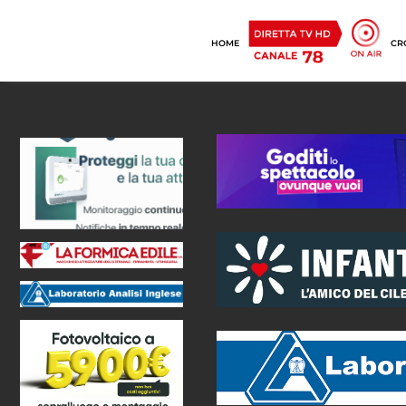
HOME
CR