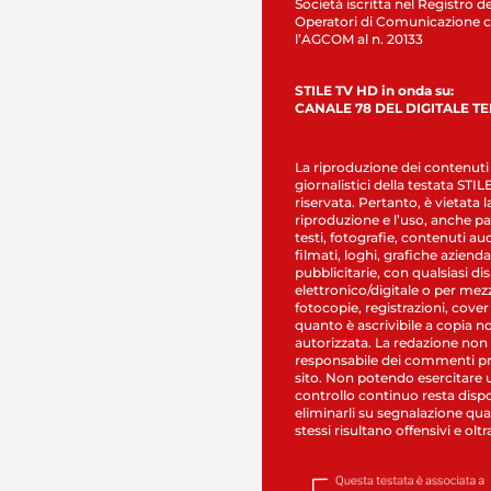
Società iscritta nel Registro de
Operatori di Comunicazione c
l’AGCOM al n. 20133
STILE TV HD in onda su:
CANALE 78 DEL DIGITALE T
La riproduzione dei contenuti
giornalistici della testata STI
riservata. Pertanto, è vietata l
riproduzione e l’uso, anche par
testi, fotografie, contenuti au
filmati, loghi, grafiche aziendal
pubblicitarie, con qualsiasi di
elettronico/digitale o per mez
fotocopie, registrazioni, cover
quanto è ascrivibile a copia n
autorizzata. La redazione non
responsabile dei commenti pr
sito. Non potendo esercitare 
controllo continuo resta dispo
eliminarli su segnalazione qual
stessi risultano offensivi e oltr