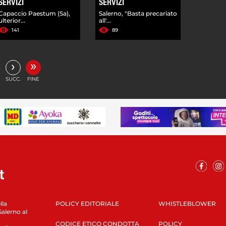
SERVIZI
SERVIZI
Capaccio Paestum (Sa),
Salerno, "Basta precariato
ulterior...
all'...
141
89
»
›
…
SUCC.
FINE
lla
POLICY EDITORIALE
WHISTLEBLOWER
Salerno al
CODICE ETICO CONDOTTA
POLICY