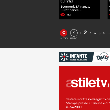
SERVIZI
Economia&Finanza,
Eurofinance: ...
132
«
‹
2
1
3
4
5
6
INIZIO
PREC.
Testata iscritta nel Registro de
Stampa presso il Tribunale di 
n. 34/2009