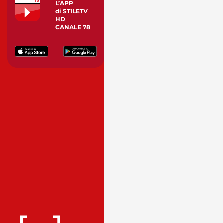
L’APP
di STILETV
HD
CANALE 78