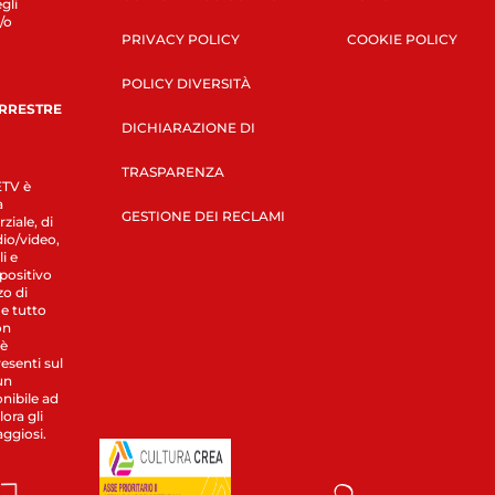
gli
/o
PRIVACY POLICY
COOKIE POLICY
POLICY DIVERSITÀ
ERRESTRE
DICHIARAZIONE DI
TRASPARENZA
LETV è
a
GESTIONE DEI RECLAMI
ziale, di
dio/video,
i e
spositivo
zo di
 e tutto
on
 è
esenti sul
un
nibile ad
ora gli
aggiosi.