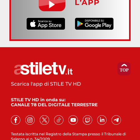
L’APP
Scarica l'app di STILE TV HD
STILE TV HD in onda su:
CANALE 78 DEL DIGITALE TERRESTRE
Testata iscritta nel Registro della Stampa presso il Tribunale di
Salerno al n. 34/2009