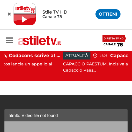
Stile TV HD
OTTIENI
Canale 78
Paestum, Codacons scrive al ministro Giuli: "Rilanciare scavi dell'Anfiteatro nell'area archeologica"
ATTUALITÀ
15:05
 un appello al
CAPACCIO PAESTUM. Incisiva azione del C
Capaccio Paes...
html5: Video file not found