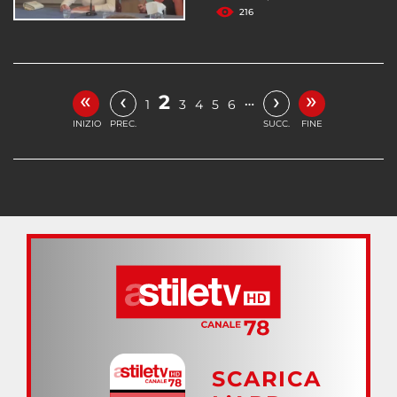
216
«
»
‹
›
2
…
1
3
4
5
6
INIZIO
PREC.
SUCC.
FINE
SCARICA