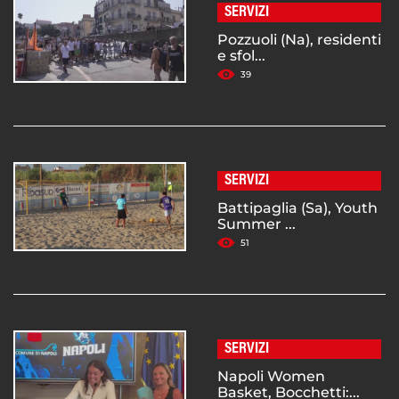
SERVIZI
Pozzuoli (Na), residenti
e sfol...
39
SERVIZI
Battipaglia (Sa), Youth
Summer ...
51
SERVIZI
Napoli Women
Basket, Bocchetti:...