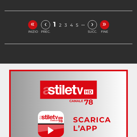
«
»
‹
›
1
…
2
3
4
5
INIZIO
PREC.
SUCC.
FINE
SCARICA
L’APP