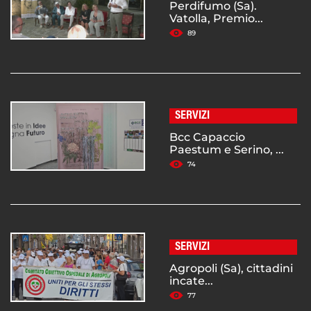
Perdifumo (Sa).
Vatolla, Premio...
89
SERVIZI
Bcc Capaccio
Paestum e Serino, ...
74
SERVIZI
Agropoli (Sa), cittadini
incate...
77