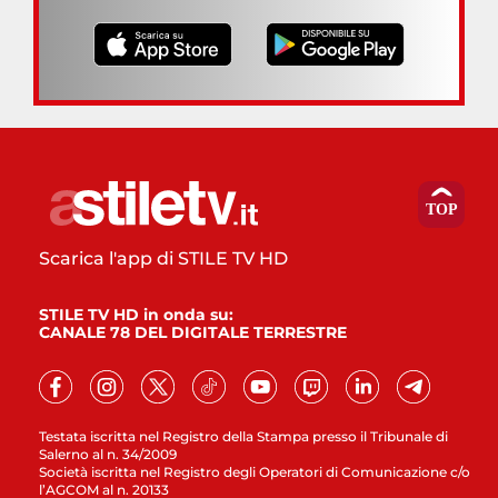
Scarica l'app di STILE TV HD
STILE TV HD in onda su:
CANALE 78 DEL DIGITALE TERRESTRE
Testata iscritta nel Registro della Stampa presso il Tribunale di
Salerno al n. 34/2009
Società iscritta nel Registro degli Operatori di Comunicazione c/o
l’AGCOM al n. 20133