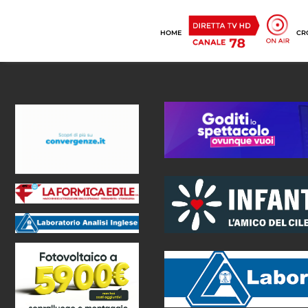
HOME
CR