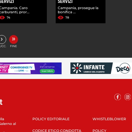
SERVIZI
SERVIZI
Campania. Caro
Campania, prosegue la
carburanti, pror...
bonifica ...
74
78
»
›
UCC.
FINE
lla
POLICY EDITORIALE
WHISTLEBLOWER
Salerno al
CODICE ETICO CONDOTTA
POLICY