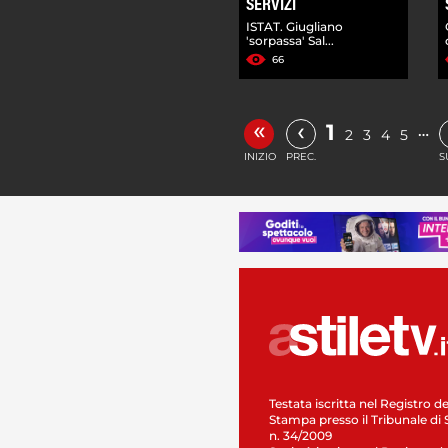
SERVIZI
ISTAT. Giugliano
'sorpassa' Sal...
66
«
‹
1
…
2
3
4
5
INIZIO
PREC.
S
Testata iscritta nel Registro de
Stampa presso il Tribunale di 
n. 34/2009