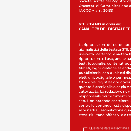
Società iscritta nel Registro de
Operatori di Comunicazione c
l’AGCOM al n. 20133
STILE TV HD in onda su:
CANALE 78 DEL DIGITALE T
La riproduzione dei contenuti
giornalistici della testata STI
riservata. Pertanto, è vietata l
riproduzione e l’uso, anche par
testi, fotografie, contenuti au
filmati, loghi, grafiche aziendal
pubblicitarie, con qualsiasi di
elettronico/digitale o per mez
fotocopie, registrazioni, cover
quanto è ascrivibile a copia n
autorizzata. La redazione non
responsabile dei commenti pr
sito. Non potendo esercitare 
controllo continuo resta dispo
eliminarli su segnalazione qual
stessi risultano offensivi e oltr