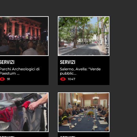
SERVIZI
SERVIZI
Parchi Archeologici di
Salerno, Avella: "Verde
Paestum ...
pubblic...
91
1047