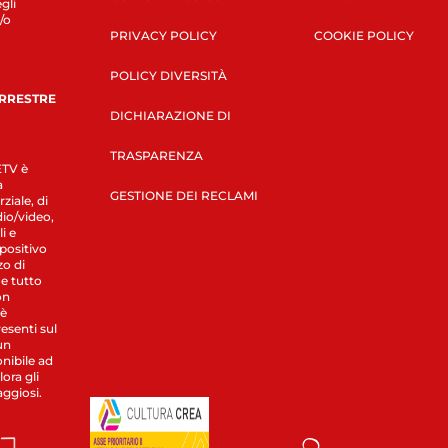
gli
/o
PRIVACY POLICY
COOKIE POLICY
POLICY DIVERSITÀ
ERRESTRE
DICHIARAZIONE DI
TRASPARENZA
LETV è
a
GESTIONE DEI RECLAMI
ziale, di
dio/video,
i e
spositivo
zo di
 e tutto
on
 è
esenti sul
un
nibile ad
ora gli
aggiosi.