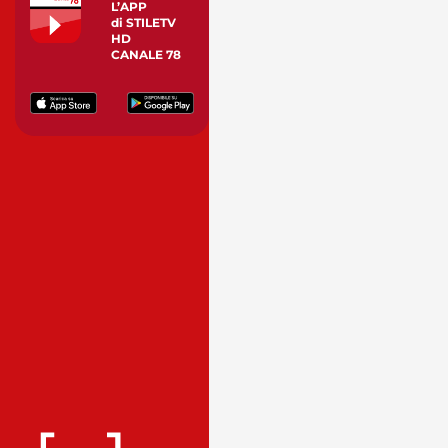
L’APP
di STILETV
HD
CANALE 78