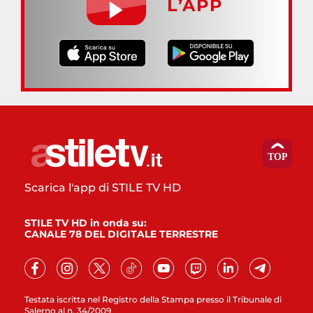
L’APP
Scarica l'app di STILE TV HD
STILE TV HD in onda su:
CANALE 78 DEL DIGITALE TERRESTRE
Testata iscritta nel Registro della Stampa presso il Tribunale di
Salerno al n. 34/2009