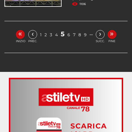
1106
«
»
‹
›
5
…
1
2
3
4
6
7
8
9
INIZIO
PREC.
SUCC.
FINE
SCARICA