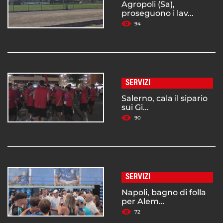
Agropoli (Sa),
proseguono i lav...
94
SERVIZI
Salerno, cala il sipario
sui Gi...
90
SERVIZI
Napoli, bagno di folla
per Alem...
72