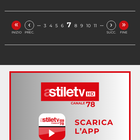
«
»
‹
›
7
…
…
3
4
5
6
8
9
10
11
INIZIO
PREC.
SUCC.
FINE
SCARICA
L’APP