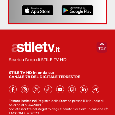
Scarica l'app di STILE TV HD
STILE TV HD in onda su:
CANALE 78 DEL DIGITALE TERRESTRE
Testata iscritta nel Registro della Stampa presso il Tribunale di
Salerno al n. 34/2009
Società iscritta nel Registro degli Operatori di Comunicazione c/o
l’AGCOM al n. 20133