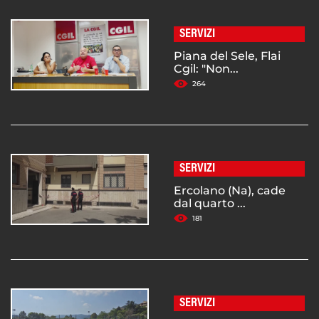
SERVIZI
Piana del Sele, Flai
Cgil: "Non...
264
SERVIZI
Ercolano (Na), cade
dal quarto ...
181
SERVIZI