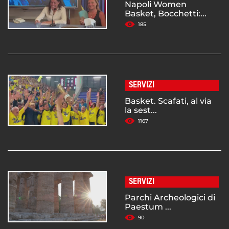
Napoli Women
Basket, Bocchetti:...
185
SERVIZI
Basket. Scafati, al via
la sest...
1167
SERVIZI
Parchi Archeologici di
Paestum ...
90