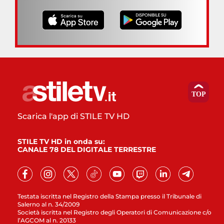
Scarica l'app di STILE TV HD
STILE TV HD in onda su:
CANALE 78 DEL DIGITALE TERRESTRE
Testata iscritta nel Registro della Stampa presso il Tribunale di
Salerno al n. 34/2009
Società iscritta nel Registro degli Operatori di Comunicazione c/o
l’AGCOM al n. 20133