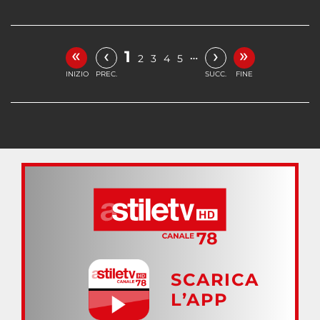
«
»
‹
›
1
…
2
3
4
5
INIZIO
PREC.
SUCC.
FINE
SCARICA
L’APP