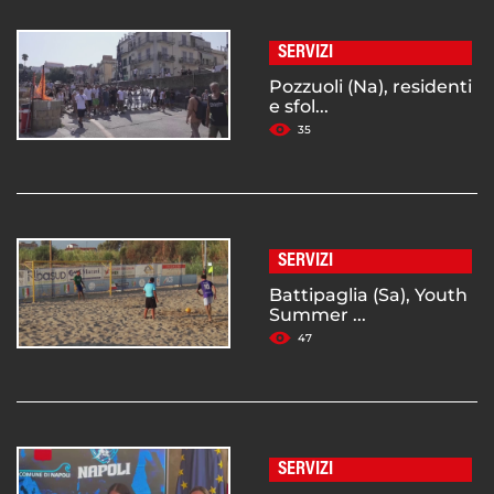
SERVIZI
Pozzuoli (Na), residenti
e sfol...
35
SERVIZI
Battipaglia (Sa), Youth
Summer ...
47
SERVIZI