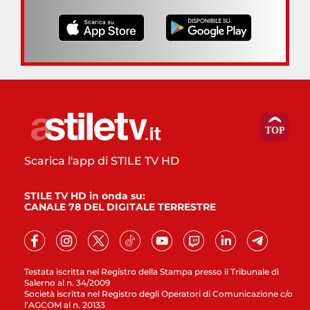
Scarica l'app di STILE TV HD
STILE TV HD in onda su:
CANALE 78 DEL DIGITALE TERRESTRE
Testata iscritta nel Registro della Stampa presso il Tribunale di
Salerno al n. 34/2009
Società iscritta nel Registro degli Operatori di Comunicazione c/o
l’AGCOM al n. 20133