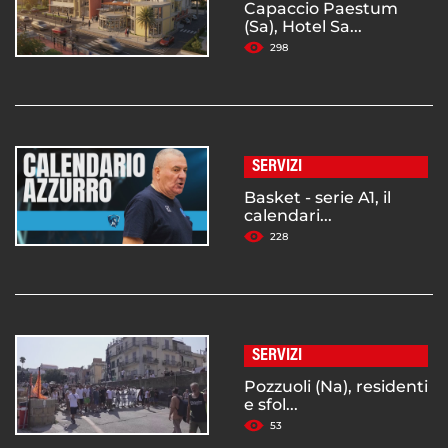
Capaccio Paestum
(Sa), Hotel Sa...
298
SERVIZI
Basket - serie A1, il
calendari...
228
SERVIZI
Pozzuoli (Na), residenti
e sfol...
53