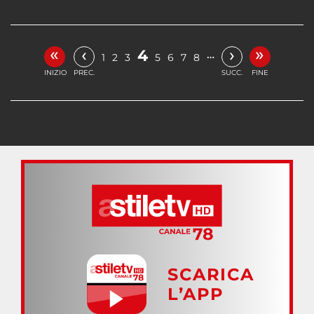
«
»
‹
›
4
…
1
2
3
5
6
7
8
INIZIO
PREC.
SUCC.
FINE
SCARICA
L’APP