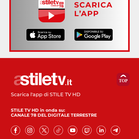
SCARICA
L’APP
Scarica l'app di STILE TV HD
STILE TV HD in onda su:
CANALE 78 DEL DIGITALE TERRESTRE