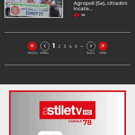
Agropoli (Sa), cittadini
incate...
96
«
»
‹
›
1
…
2
3
4
5
INIZIO
PREC.
SUCC.
FINE