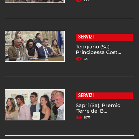
135
SERVIZI
Teggiano (Sa).
Principessa Cost...
64
SERVIZI
Sapri (Sa). Premio
'Terre del B...
1071