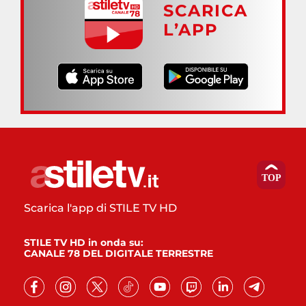
SCARICA
L’APP
Scarica l'app di STILE TV HD
STILE TV HD in onda su:
CANALE 78 DEL DIGITALE TERRESTRE