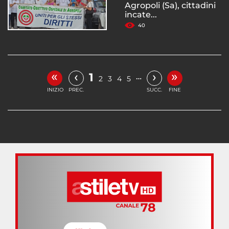
Agropoli (Sa), cittadini
incate...
40
«
»
‹
›
1
…
2
3
4
5
INIZIO
PREC.
SUCC.
FINE