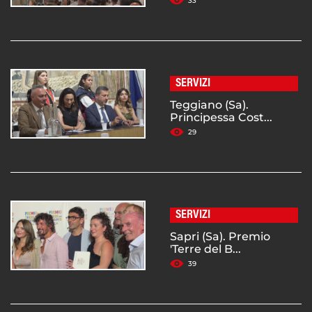
33
SERVIZI
Teggiano (Sa).
Principessa Cost...
29
SERVIZI
Sapri (Sa). Premio
'Terre del B...
39