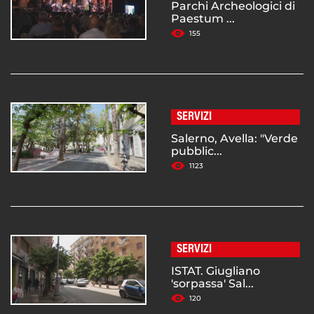
Parchi Archeologici di
Paestum ...
155
SERVIZI
Salerno, Avella: "Verde
pubblic...
1123
SERVIZI
ISTAT. Giugliano
'sorpassa' Sal...
120