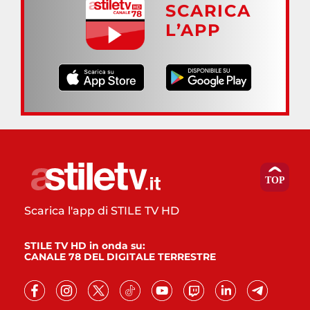
SCARICA
L’APP
Scarica l'app di STILE TV HD
STILE TV HD in onda su:
CANALE 78 DEL DIGITALE TERRESTRE