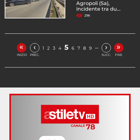
Agropoli (Sa),
incidente tra du...
296
«
»
‹
›
5
…
1
2
3
4
6
7
8
9
INIZIO
PREC.
SUCC.
FINE