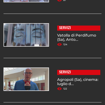
87
SERVIZI
Vatolla di Perdifumo
(Sa), Anto...
124
SERVIZI
Agropoli (Sa), cinema:
luglio d...
122