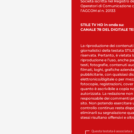
Società iscritta nel Registro de
Operatori di Comunicazione c
l’AGCOM al n. 20133
STILE TV HD in onda su:
CANALE 78 DEL DIGITALE T
La riproduzione dei contenuti
giornalistici della testata STI
riservata. Pertanto, è vietata l
riproduzione e l’uso, anche par
testi, fotografie, contenuti au
filmati, loghi, grafiche aziendal
pubblicitarie, con qualsiasi di
elettronico/digitale o per mez
fotocopie, registrazioni, cover
quanto è ascrivibile a copia n
autorizzata. La redazione non
responsabile dei commenti pr
sito. Non potendo esercitare 
controllo continuo resta dispo
eliminarli su segnalazione qual
stessi risultano offensivi e oltr