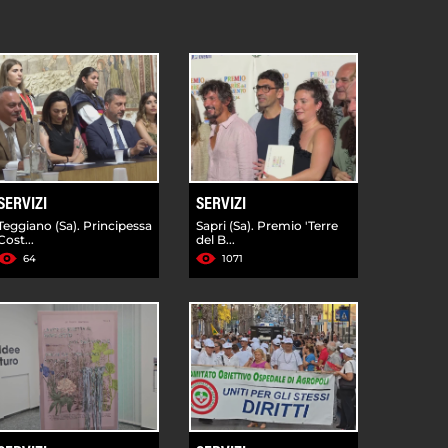
SERVIZI
SERVIZI
Teggiano (Sa). Principessa
Sapri (Sa). Premio 'Terre
Cost...
del B...
64
1071