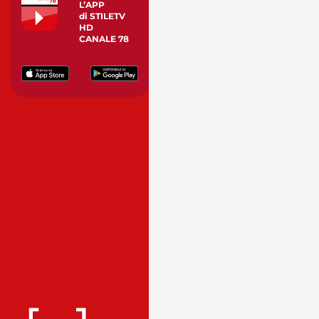
L’APP
di STILETV
HD
CANALE 78