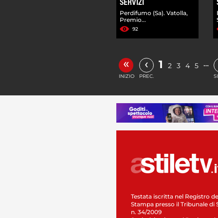
SERVIZI
Perdifumo (Sa). Vatolla,
Premio...
92
«
‹
1
…
2
3
4
5
INIZIO
PREC.
S
Testata iscritta nel Registro de
Stampa presso il Tribunale di 
n. 34/2009