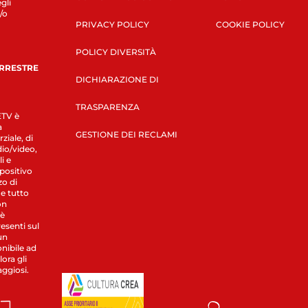
gli
/o
PRIVACY POLICY
COOKIE POLICY
POLICY DIVERSITÀ
ERRESTRE
DICHIARAZIONE DI
TRASPARENZA
LETV è
a
GESTIONE DEI RECLAMI
ziale, di
dio/video,
i e
spositivo
zo di
 e tutto
on
 è
esenti sul
un
nibile ad
ora gli
aggiosi.