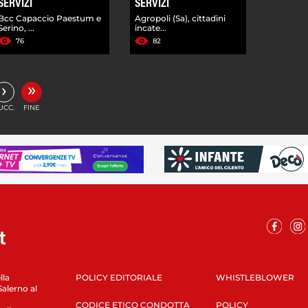
SERVIZI
SERVIZI
Bcc Capaccio Paestum e
Agropoli (Sa), cittadini
Serino, ...
incate...
76
82
»
›
UCC.
FINE
lla
POLICY EDITORIALE
WHISTLEBLOWER
Salerno al
CODICE ETICO CONDOTTA
POLICY