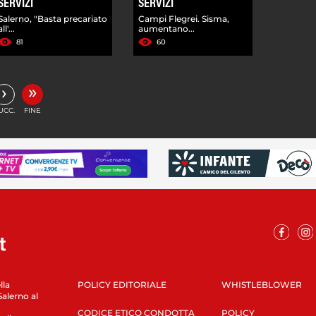
SERVIZI
SERVIZI
Salerno, "Basta precariato
Campi Flegrei. Sisma,
all'...
aumentano...
81
60
»
›
UCC.
FINE
lla
POLICY EDITORIALE
WHISTLEBLOWER
Salerno al
CODICE ETICO CONDOTTA
POLICY