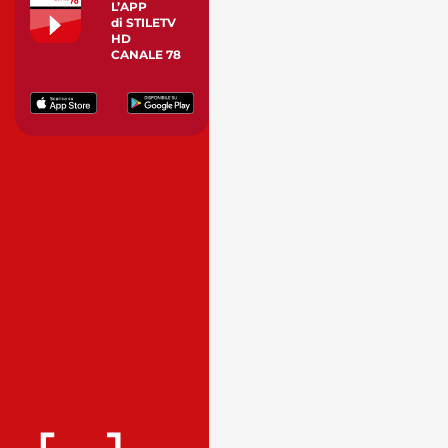
L’APP
di STILETV
HD
CANALE 78