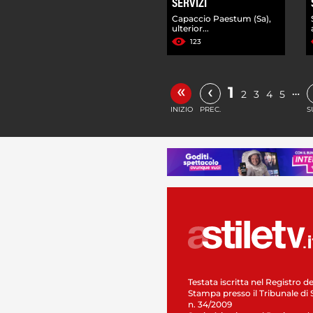
SERVIZI
Capaccio Paestum (Sa),
ulterior...
123
«
‹
1
…
2
3
4
5
INIZIO
PREC.
S
Testata iscritta nel Registro de
Stampa presso il Tribunale di 
n. 34/2009