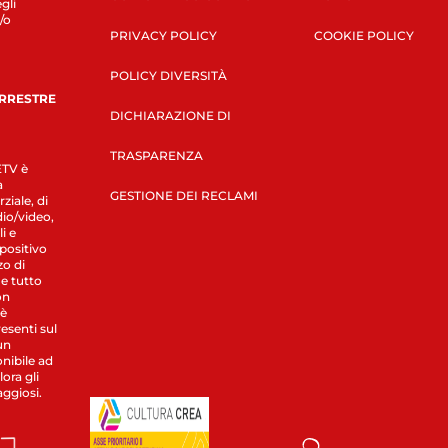
gli
/o
PRIVACY POLICY
COOKIE POLICY
POLICY DIVERSITÀ
ERRESTRE
DICHIARAZIONE DI
TRASPARENZA
LETV è
a
GESTIONE DEI RECLAMI
ziale, di
dio/video,
i e
spositivo
zo di
 e tutto
on
 è
esenti sul
un
nibile ad
ora gli
aggiosi.