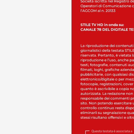
Società iscritta nel Registro de
Operatori di Comunicazione c
l’AGCOM al n. 20133
STILE TV HD in onda su:
CANALE 78 DEL DIGITALE T
La riproduzione dei contenuti
giornalistici della testata STI
riservata. Pertanto, è vietata l
riproduzione e l’uso, anche par
testi, fotografie, contenuti au
filmati, loghi, grafiche aziendal
pubblicitarie, con qualsiasi di
elettronico/digitale o per mez
fotocopie, registrazioni, cover
quanto è ascrivibile a copia n
autorizzata. La redazione non
responsabile dei commenti pr
sito. Non potendo esercitare 
controllo continuo resta dispo
eliminarli su segnalazione qual
stessi risultano offensivi e oltr