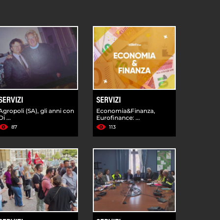
SERVIZI
SERVIZI
Agropoli (SA), gli anni con
Economia&Finanza,
Di ...
Eurofinance: ...
87
113