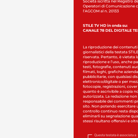
Società iscritta nel Registro de
Operatori di Comunicazione c
l’AGCOM al n. 20133
STILE TV HD in onda su:
CANALE 78 DEL DIGITALE T
La riproduzione dei contenuti
giornalistici della testata STI
riservata. Pertanto, è vietata l
riproduzione e l’uso, anche par
testi, fotografie, contenuti au
filmati, loghi, grafiche aziendal
pubblicitarie, con qualsiasi di
elettronico/digitale o per mez
fotocopie, registrazioni, cover
quanto è ascrivibile a copia n
autorizzata. La redazione non
responsabile dei commenti pr
sito. Non potendo esercitare 
controllo continuo resta dispo
eliminarli su segnalazione qual
stessi risultano offensivi e oltr