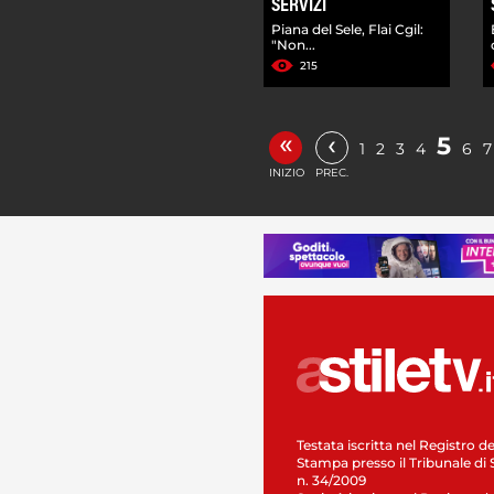
SERVIZI
Piana del Sele, Flai Cgil:
"Non...
215
«
‹
5
1
2
3
4
6
7
INIZIO
PREC.
Testata iscritta nel Registro de
Stampa presso il Tribunale di 
n. 34/2009