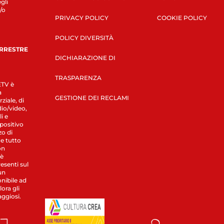
gli
/o
PRIVACY POLICY
COOKIE POLICY
POLICY DIVERSITÀ
ERRESTRE
DICHIARAZIONE DI
TRASPARENZA
LETV è
a
GESTIONE DEI RECLAMI
ziale, di
dio/video,
i e
spositivo
zo di
 e tutto
on
 è
esenti sul
un
nibile ad
ora gli
aggiosi.