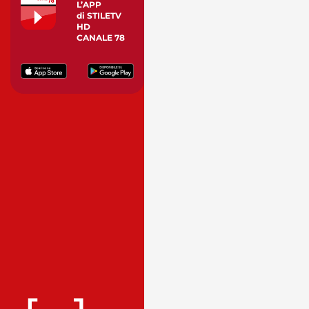
L’APP
di STILETV
HD
CANALE 78