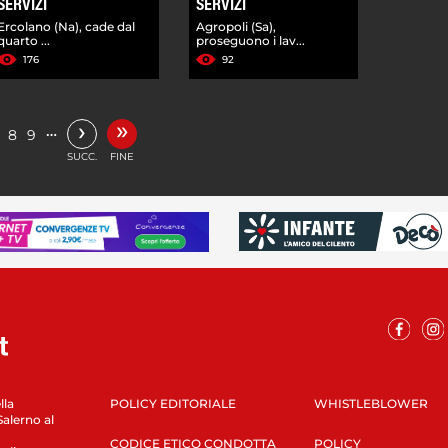
SERVIZI
SERVIZI
Ercolano (Na), cade dal
Agropoli (Sa),
quarto ...
proseguono i lav...
176
92
»
›
…
8
9
SUCC.
FINE
lla
POLICY EDITORIALE
WHISTLEBLOWER
Salerno al
CODICE ETICO CONDOTTA
POLICY