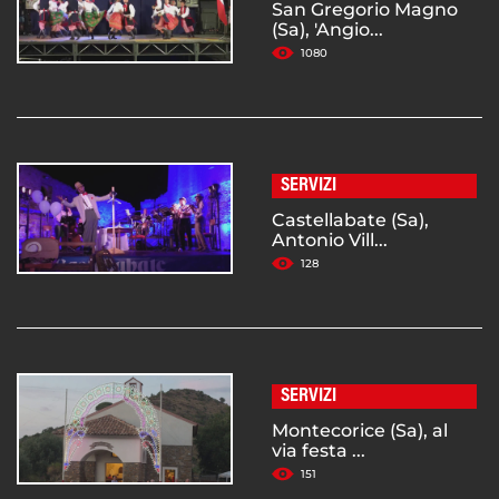
San Gregorio Magno
(Sa), 'Angio...
1080
SERVIZI
Castellabate (Sa),
Antonio Vill...
128
SERVIZI
Montecorice (Sa), al
via festa ...
151