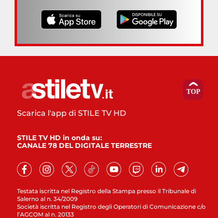
Scarica l'app di STILE TV HD
STILE TV HD in onda su:
CANALE 78 DEL DIGITALE TERRESTRE
Testata iscritta nel Registro della Stampa presso il Tribunale di
Salerno al n. 34/2009
Società iscritta nel Registro degli Operatori di Comunicazione c/o
l’AGCOM al n. 20133