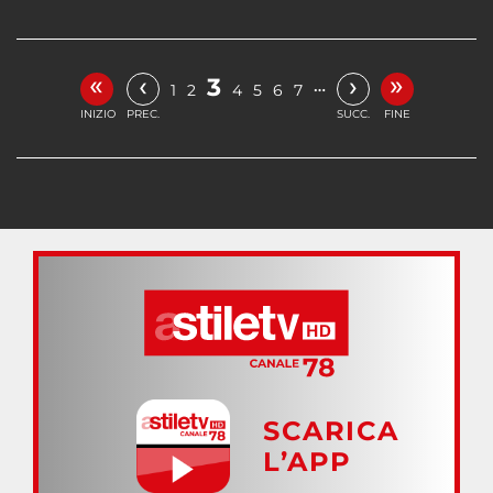
«
»
‹
›
3
…
1
2
4
5
6
7
INIZIO
PREC.
SUCC.
FINE
SCARICA
L’APP