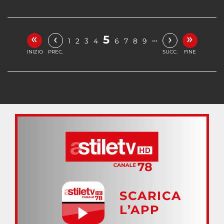
«
»
‹
›
5
…
1
2
3
4
6
7
8
9
INIZIO
PREC.
SUCC.
FINE
SCARICA
L’APP