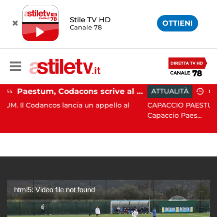
Stile TV HD
OTTIENI
Canale 78
Paestum, Codacons scrive al ministro Giuli: "Rilanciare scavi dell'Anfiteatro nell'area archeologica"
ATTUALITÀ
15:05
lancia un appello al
CAPACCIO PAESTUM. Incisiva azione
Capaccio Paes...
html5: Video file not found