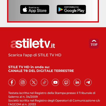
Scarica l'app di STILE TV HD
STILE TV HD in onda su:
CANALE 78 DEL DIGITALE TERRESTRE
Testata iscritta nel Registro della Stampa presso il Tribunale di
Salerno al n. 34/2009
Società iscritta nel Registro degli Operatori di Comunicazione c/o
l’AGCOM al n. 20133