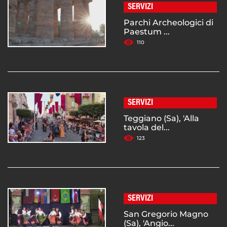
SERVIZI
Parchi Archeologici di
Paestum ...
110
SERVIZI
Teggiano (Sa), 'Alla
tavola del...
123
SERVIZI
San Gregorio Magno
(Sa), 'Angio...