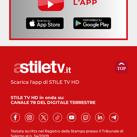
L’APP
Scarica l'app di STILE TV HD
STILE TV HD in onda su:
CANALE 78 DEL DIGITALE TERRESTRE
Testata iscritta nel Registro della Stampa presso il Tribunale di
Salerno al n. 34/2009