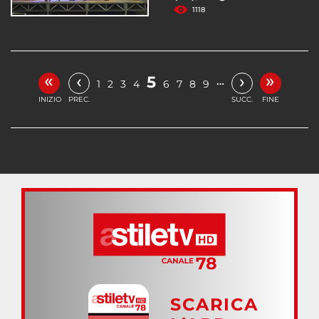
1118
«
»
‹
›
5
…
1
2
3
4
6
7
8
9
INIZIO
PREC.
SUCC.
FINE
SCARICA