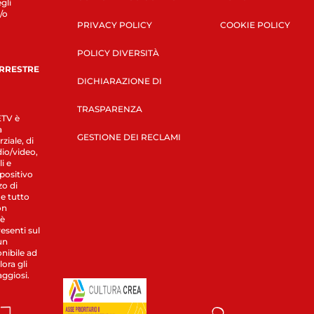
gli
/o
PRIVACY POLICY
COOKIE POLICY
POLICY DIVERSITÀ
ERRESTRE
DICHIARAZIONE DI
TRASPARENZA
LETV è
a
GESTIONE DEI RECLAMI
ziale, di
dio/video,
i e
spositivo
zo di
 e tutto
on
 è
esenti sul
un
nibile ad
ora gli
aggiosi.