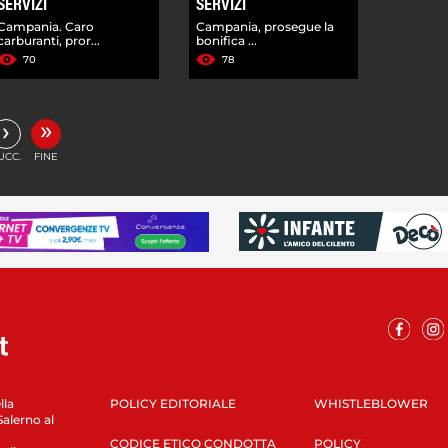
SERVIZI
SERVIZI
Campania. Caro
Campania, prosegue la
carburanti, pror...
bonifica ...
70
78
»
›
UCC.
FINE
lla
POLICY EDITORIALE
WHISTLEBLOWER
Salerno al
CODICE ETICO CONDOTTA
POLICY