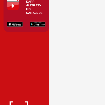
L’APP
di STILETV
HD
CANALE 78