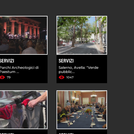
SERVIZI
SERVIZI
Parchi Archeologici di
Salerno, Avella: "Verde
Paestum ...
pubblic...
79
1047