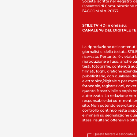
Società iscritta nel Registro de
Operatori di Comunicazione c
l’AGCOM al n. 20133
STILE TV HD in onda su:
CANALE 78 DEL DIGITALE T
La riproduzione dei contenuti
giornalistici della testata STI
riservata. Pertanto, è vietata l
riproduzione e l’uso, anche par
testi, fotografie, contenuti au
filmati, loghi, grafiche aziendal
pubblicitarie, con qualsiasi di
elettronico/digitale o per mez
fotocopie, registrazioni, cover
quanto è ascrivibile a copia n
autorizzata. La redazione non
responsabile dei commenti pr
sito. Non potendo esercitare 
controllo continuo resta dispo
eliminarli su segnalazione qual
stessi risultano offensivi e oltr