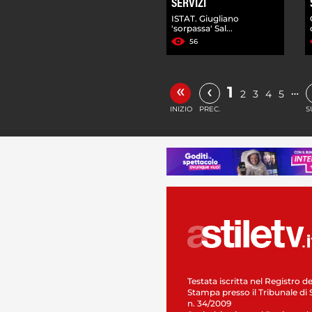
SERVIZI
ISTAT. Giugliano
'sorpassa' Sal...
56
«
‹
1
…
2
3
4
5
INIZIO
PREC.
S
Testata iscritta nel Registro de
Stampa presso il Tribunale di 
n. 34/2009